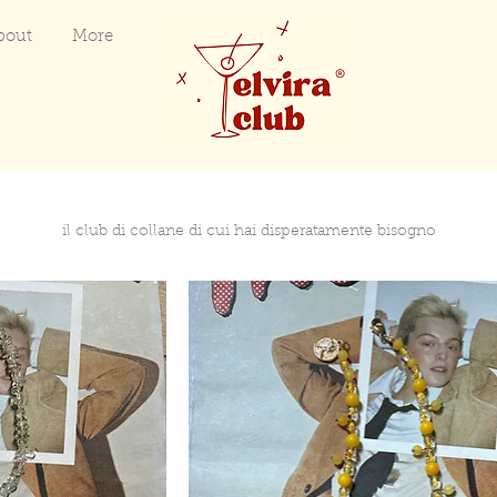
bout
More
il club di collane di cui hai disperatamente bisogno