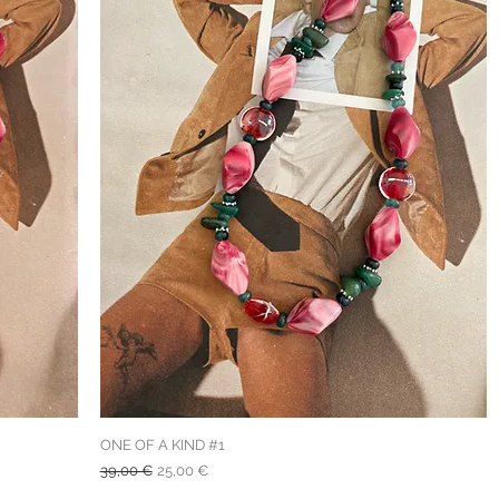
ONE OF A KIND #1
Prezzo regolare
Prezzo scontato
39,00 €
25,00 €
spedizione gratuita