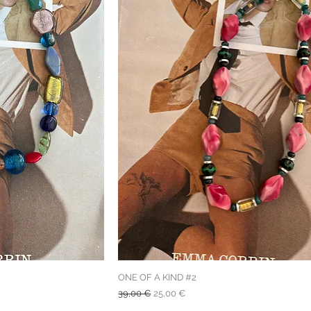
ONE OF A KIND #2
Prezzo regolare
Prezzo scontato
39,00 €
25,00 €
spedizione gratuita