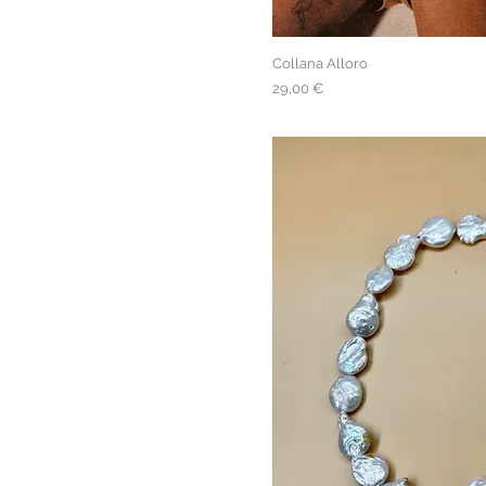
Collana Alloro
Prezzo
29,00 €
spedizione gratuita