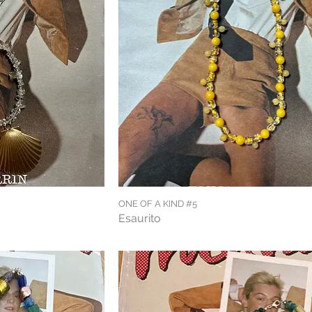
ONE OF A KIND #5
Esaurito