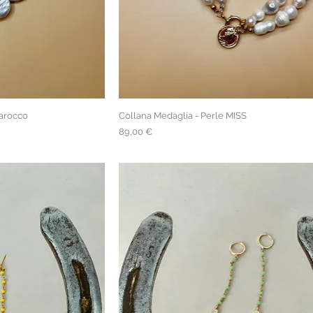
Barocco
Collana Medaglia - Perle MISS
Prezzo
89,00 €
spedizione gratuita