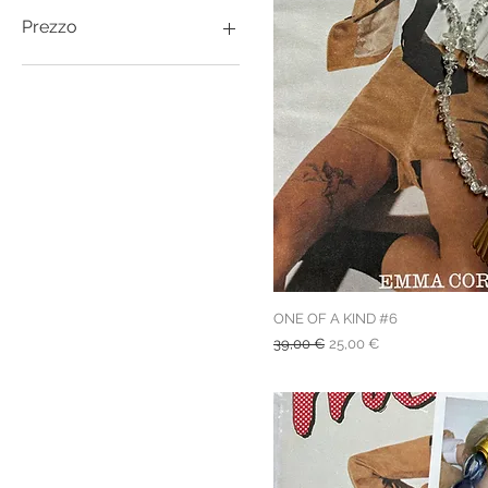
Prezzo
10 €
89 €
ONE OF A KIND #6
Prezzo regolare
Prezzo scontato
39,00 €
25,00 €
spedizione gratuita