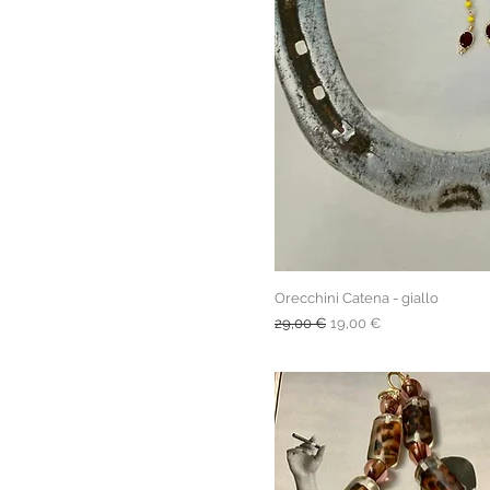
Orecchini Catena - giallo
Prezzo regolare
Prezzo scontato
29,00 €
19,00 €
spedizione gratuita