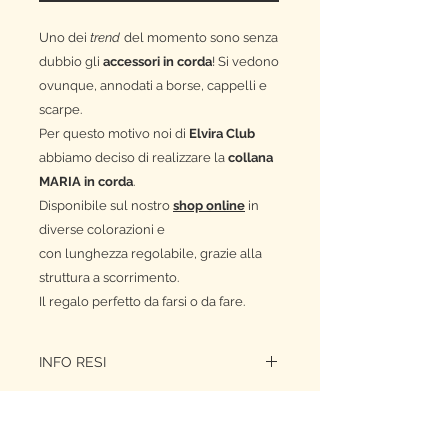
Uno dei
trend
del momento sono senza
dubbio gli
accessori in corda
! Si vedono
ovunque, annodati a borse, cappelli e
scarpe.
Per questo motivo noi di
Elvira Club
abbiamo deciso di realizzare la
collana
MARIA in corda
.
Disponibile sul nostro
shop online
in
diverse colorazioni e
con lunghezza regolabile, grazie alla
struttura a scorrimento.
Il regalo perfetto da farsi o da fare.
INFO RESI
L’ordine risulta danneggiato o non è
conforme a quanto richiesto?
Invia una mail a info@elviraclub.com e