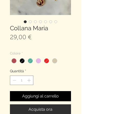
Collana Maria
Prezzo
29,00 €
spedizione gratuita
Colore
*
Quantità
*
Aggiungi al carrello
Acquista ora