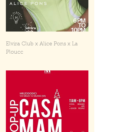
Elvira Club x Alice Pons x La
Ploucc