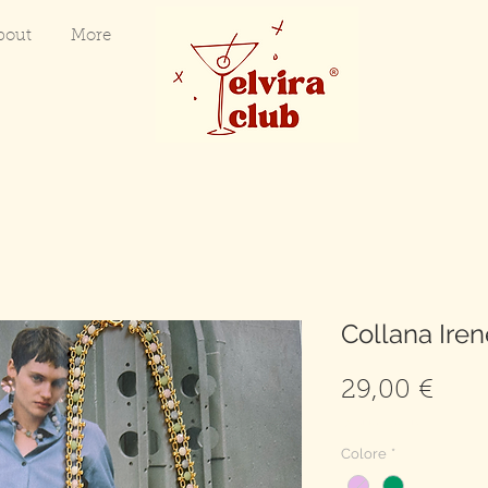
bout
More
Collana Iren
Prez
29,00 €
spedizione gratuita
Colore
*