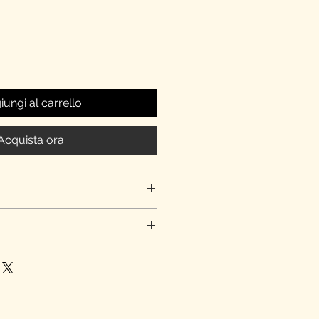
ungi al carrello
Acquista ora
co! L'ordine ti arriverà in tre giorni
eggiato o non è conforme a quanto
@elviraclub.com e ci impegneremo a
te e faremo del nostro meglio per
ne.