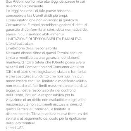
Sito Web in conformità alle leggi del paese in cui
risiedono abitualmente.
Le leggi nazionali di tale paese possono
concedere a tali Utenti diritti più ampi.
I Consumatori che non agiscono in qualità di
Consumatori Europei potrebbero godere di diritti di
garanzia di conformità ai sensi della normativa del
paese in cui risiedono abitualmente.
LIMITAZIONE DI RESPONSABILITÀ E MANLEVA
Utenti australiani
Limitazione della responsabilità
Nessuna disposizione di questi Termini esclude,
limita o modifica alcuna garanzia, condizione,
manleva, diritto o tutela che l’Utente possa avere
ai sensi del Competition and Consumer Act 2010
(Cth) o di altre simili legislazioni statali e territoriali
e che costituisca un diritto che non può in alcun
modo essere escluso, limitato o modificato (diritto
non escludibile). Nei limiti massimi consentiti dalla
legge, la nostra responsabilità nei confronti
dell’Utente, inclusa la responsabilità per la
violazione di un diritto non escludibile e ogni altra
responsabilità non altrimenti esclusa ai sensi di
questi Termini e Condizioni, è limitata, a
discrezione del Titolare, ad una nuova fornitura dei
servizi o al pagamento del costo per la ripetizione
della loro fornitura.
Utenti USA