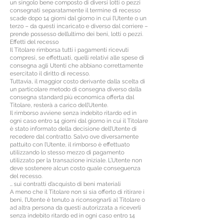
un singolo bene composto di diversi lotti o pezzi
consegnati separatamente il termine di recesso
scade dopo 14 giorni dal giorno in cui l’Utente o un
terzo – da questi incaricato e diverso dal corriere –
prende possesso dell’ultimo dei beni, lotti o pezzi.
Effetti del recesso
Il Titolare rimborsa tutti i pagamenti ricevuti
compresi, se effettuati, quelli relativi alle spese di
consegna agli Utenti che abbiano correttamente
esercitato il diritto di recesso.
Tuttavia, il maggior costo derivante dalla scelta di
un particolare metodo di consegna diverso dalla
consegna standard più economica offerta dal
Titolare, resterà a carico dell’Utente.
Il rimborso avviene senza indebito ritardo ed in
ogni caso entro 14 giorni dal giorno in cui il Titolare
è stato informato della decisione dell’Utente di
recedere dal contratto. Salvo ove diversamente
pattuito con l’Utente, il rimborso è effettuato
utilizzando lo stesso mezzo di pagamento
utilizzato per la transazione iniziale. L’Utente non
deve sostenere alcun costo quale conseguenza
del recesso.
… sui contratti d’acquisto di beni materiali
A meno che il Titolare non si sia offerto di ritirare i
beni, l’Utente è tenuto a riconsegnarli al Titolare o
ad altra persona da questi autorizzata a riceverli
senza indebito ritardo ed in ogni caso entro 14