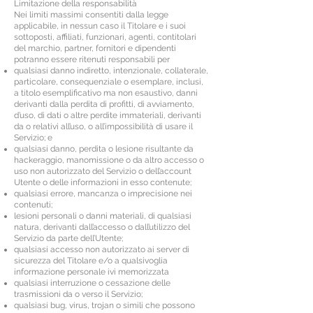
Limitazione della responsabilità
Nei limiti massimi consentiti dalla legge
applicabile, in nessun caso il Titolare e i suoi
sottoposti, affiliati, funzionari, agenti, contitolari
del marchio, partner, fornitori e dipendenti
potranno essere ritenuti responsabili per
qualsiasi danno indiretto, intenzionale, collaterale,
particolare, consequenziale o esemplare, inclusi,
a titolo esemplificativo ma non esaustivo, danni
derivanti dalla perdita di profitti, di avviamento,
d’uso, di dati o altre perdite immateriali, derivanti
da o relativi all’uso, o all’impossibilità di usare il
Servizio; e
qualsiasi danno, perdita o lesione risultante da
hackeraggio, manomissione o da altro accesso o
uso non autorizzato del Servizio o dell’account
Utente o delle informazioni in esso contenute;
qualsiasi errore, mancanza o imprecisione nei
contenuti;
lesioni personali o danni materiali, di qualsiasi
natura, derivanti dall’accesso o dall’utilizzo del
Servizio da parte dell’Utente;
qualsiasi accesso non autorizzato ai server di
sicurezza del Titolare e/o a qualsivoglia
informazione personale ivi memorizzata
qualsiasi interruzione o cessazione delle
trasmissioni da o verso il Servizio;
qualsiasi bug, virus, trojan o simili che possono