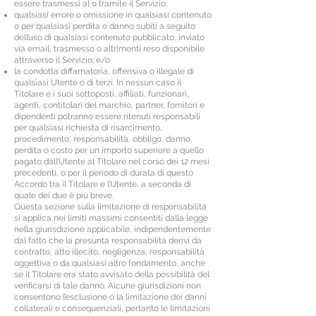
essere trasmessi al o tramite il Servizio;
qualsiasi errore o omissione in qualsiasi contenuto
o per qualsiasi perdita o danno subiti a seguito
dell’uso di qualsiasi contenuto pubblicato, inviato
via email, trasmesso o altrimenti reso disponibile
attraverso il Servizio; e/o
la condotta diffamatoria, offensiva o illegale di
qualsiasi Utente o di terzi. In nessun caso il
Titolare e i suoi sottoposti, affiliati, funzionari,
agenti, contitolari del marchio, partner, fornitori e
dipendenti potranno essere ritenuti responsabili
per qualsiasi richiesta di risarcimento,
procedimento, responsabilità, obbligo, danno,
perdita o costo per un importo superiore a quello
pagato dall’Utente al Titolare nel corso dei 12 mesi
precedenti, o per il periodo di durata di questo
Accordo tra il Titolare e l’Utente, a seconda di
quale dei due è più breve.
Questa sezione sulla limitazione di responsabilità
si applica nei limiti massimi consentiti dalla legge
nella giurisdizione applicabile, indipendentemente
dal fatto che la presunta responsabilità derivi da
contratto, atto illecito, negligenza, responsabilità
oggettiva o da qualsiasi altro fondamento, anche
se il Titolare era stato avvisato della possibilità del
verificarsi di tale danno. Alcune giurisdizioni non
consentono l’esclusione o la limitazione dei danni
collaterali e consequenziali, pertanto le limitazioni