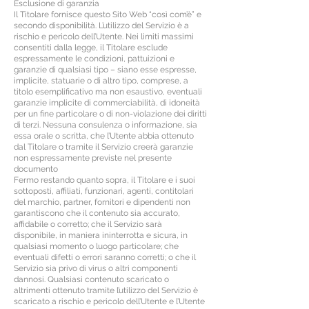
Esclusione di garanzia
Il Titolare fornisce questo Sito Web “così com’è” e
secondo disponibilità. L’utilizzo del Servizio è a
rischio e pericolo dell’Utente. Nei limiti massimi
consentiti dalla legge, il Titolare esclude
espressamente le condizioni, pattuizioni e
garanzie di qualsiasi tipo – siano esse espresse,
implicite, statuarie o di altro tipo, comprese, a
titolo esemplificativo ma non esaustivo, eventuali
garanzie implicite di commerciabilità, di idoneità
per un fine particolare o di non-violazione dei diritti
di terzi. Nessuna consulenza o informazione, sia
essa orale o scritta, che l’Utente abbia ottenuto
dal Titolare o tramite il Servizio creerà garanzie
non espressamente previste nel presente
documento
Fermo restando quanto sopra, il Titolare e i suoi
sottoposti, affiliati, funzionari, agenti, contitolari
del marchio, partner, fornitori e dipendenti non
garantiscono che il contenuto sia accurato,
affidabile o corretto; che il Servizio sarà
disponibile, in maniera ininterrotta e sicura, in
qualsiasi momento o luogo particolare; che
eventuali difetti o errori saranno corretti; o che il
Servizio sia privo di virus o altri componenti
dannosi. Qualsiasi contenuto scaricato o
altrimenti ottenuto tramite l’utilizzo del Servizio è
scaricato a rischio e pericolo dell’Utente e l’Utente