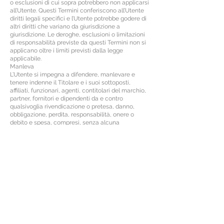
o esclusioni di cui sopra potrebbero non applicarsi
all’Utente. Questi Termini conferiscono all’Utente
diritti legali specifici e l’Utente potrebbe godere di
altri diritti che variano da giurisdizione a
giurisdizione. Le deroghe, esclusioni o limitazioni
di responsabilità previste da questi Termini non si
applicano oltre i limiti previsti dalla legge
applicabile.
Manleva
L’Utente si impegna a difendere, manlevare e
tenere indenne il Titolare e i suoi sottoposti,
affiliati, funzionari, agenti, contitolari del marchio,
partner, fornitori e dipendenti da e contro
qualsivoglia rivendicazione o pretesa, danno,
obbligazione, perdita, responsabilità, onere o
debito e spesa, compresi, senza alcuna
limitazione, oneri e spese legali derivanti da
l’uso o l’accesso al Servizio da parte dell’Utente,
compresi gli eventuali dati o contenuti trasmessi o
ricevuti dall’Utente;
la violazione di questi Termini da parte dell’Utente,
comprese, a titolo esemplificativo ma non
esaustivo, eventuali violazioni da parte dell’Utente
di qualsivoglia dichiarazione o garanzia prevista
da questi Termini;
la violazione da parte dell’Utente di qualsiasi diritto
di terzi, compreso, ma non limitato a, qualsiasi
diritto relativo alla privacy o alla proprietà