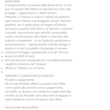
applicabile.
È responsabilità esclusiva dell’Utente di far sì che
l’uso di questo Sito Web e/o del Servizio non violi
la legge, i regolamenti o i diritti di terzi.
Pertanto, il Titolare si riserva il diritto di adottare
ogni misura idonea a proteggere i propri interessi
legittimi, ed in particolare di negare all’Utente
l’accesso a questo Sito Web o al Servizio, risolvere
contratti, denunciare ogni attività censurabile
svolta tramite questo Sito Web o il Servizio alle
autorità competenti – p. es. l’autorità giudiziaria o
amministrativa – ogniqualvolta l’Utente ponga in
essere o vi sia il sospetto che ponga in essere:
violazioni di legge, regolamenti e/o dei Termini;
lesioni di diritti di terzi;
atti che possono pregiudicare considerevolmente
i legittimi interessi del Titolare;
offese al Titolare o a un terzo.
TERMINI E CONDIZIONI DI VENDITA
Prodotti a pagamento
Alcuni dei Prodotti offerti su questo Sito Web
come parte del servizio sono a pagamento.
Le tariffe, la durata e le condizioni applicabili alla
vendita di tali Prodotti sono descritte di seguito e
nelle rispettive sezioni di questo Sito Web.
Descrizione del prodotto