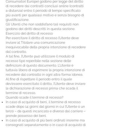
Consumatori Europei godono per legge del diritto
di recedere dai contratti conclusi online (contratti
a distanza) entro il periodo di tempo specificato
più avanti per qualsiasi motivo e senza bisogno di
giustificazione.
Gli Utenti che non soddisfano tali requisiti non
godono dei diritti descritti in questa sezione.
Esercizio del diritto di recesso
Per esercitare il diritto di recesso l’Utente deve
inviare al Titolare una comunicazione
inequivocabile della propria intenzione di recedere
dal contratto.
A tal fine, l’Utente può utilizzare il modulo di
recesso tipo reperibile nella sezione delle
definizioni di questo documento. L’Utente è
tuttavia libero di esprimere la propria intenzione di
recedere dal contratto in ogni altra forma idonea.
Al fine di rispettare il periodo entro il quale
dev’essere esercitato il diritto, l’Utente deve inviare
la dichiarazione di recesso prima che scada il
termine di recesso.
Quando scade il termine di recesso?
In caso di acquisto di beni, il termine di recesso
scade dopo 14 giorni dal giorno in cui l’Utente o un
terzo – da questi incaricato e diverso dal corriere –
prende possesso dei beni.
In caso di acquisto di più beni ordinati insieme ma
consegnati separatamente o in caso di acquisto di