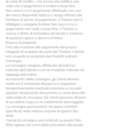
di carta di credito – ma riceve una notifica una
volta che il pagamento è andato a buon fine.
Nel caso in cui il pagamento effettuato con uno
dei mezzi disponibili fallisca o venga rifiutato dal
fornitore di servizi di pagamento, il Titolare non è
obbligato a eseguire l’ordine. Nel caso in cui il
pagamento non vada a buon fine, il Titolare si
riserva il diritto di richiedere all'Utente il rimborso
di qualsiasi spesa o danno correlato.
Riserva di proprietà
Fino alla ricezione del pagamento del prezzo
integrale di acquisto da parte del Titolare, l’Utente
non acquista la proprietà dei Prodotti ordinati.
Consegna
Le consegne vengono effettuate all'indirizzo
indicato dall'Utente e con le modalità indicate nel
riepilogo dell'ordine.
Al momento della consegna, gli Utenti devono
verificare il contenuto del pacco e segnalare
tempestivamente eventuali anomalie ai recapiti
riportati nel presente documento o come descritto
nella bolla di consegna. Gli Utenti possono rifiutare
di accettare il pacco se visibilmente danneggiato.
La consegna può avvenire nei paesi o territori
specificati nella relativa sezione di questo Sito
Web.
I tempi di consegna sono indicati su questo Sito
Web oppure nel corso della procedura d’acquisto.