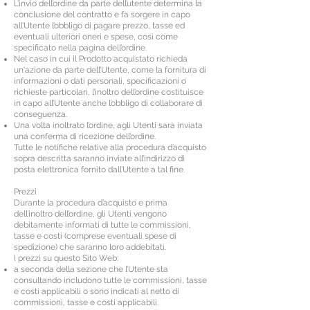
L’invio dell’ordine da parte dell’utente determina la
conclusione del contratto e fa sorgere in capo
all’Utente l’obbligo di pagare prezzo, tasse ed
eventuali ulteriori oneri e spese, così come
specificato nella pagina dell’ordine.
Nel caso in cui il Prodotto acquistato richieda
un'azione da parte dell’Utente, come la fornitura di
informazioni o dati personali, specificazioni o
richieste particolari, l’inoltro dell’ordine costituisce
in capo all’Utente anche l’obbligo di collaborare di
conseguenza.
Una volta inoltrato l’ordine, agli Utenti sarà inviata
una conferma di ricezione dell’ordine.
Tutte le notifiche relative alla procedura d’acquisto
sopra descritta saranno inviate all’indirizzo di
posta elettronica fornito dall’Utente a tal fine.
Prezzi
Durante la procedura d’acquisto e prima
dell’inoltro dell’ordine, gli Utenti vengono
debitamente informati di tutte le commissioni,
tasse e costi (comprese eventuali spese di
spedizione) che saranno loro addebitati.
I prezzi su questo Sito Web:
a seconda della sezione che l’Utente sta
consultando includono tutte le commissioni, tasse
e costi applicabili o sono indicati al netto di
commissioni, tasse e costi applicabili.