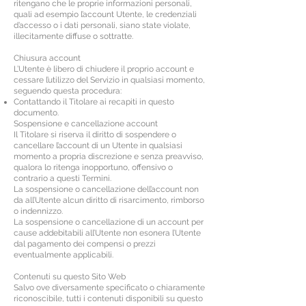
ritengano che le proprie informazioni personali,
quali ad esempio l’account Utente, le credenziali
d’accesso o i dati personali, siano state violate,
illecitamente diffuse o sottratte.
Chiusura account
L’Utente è libero di chiudere il proprio account e
cessare l’utilizzo del Servizio in qualsiasi momento,
seguendo questa procedura:
Contattando il Titolare ai recapiti in questo
documento.
Sospensione e cancellazione account
Il Titolare si riserva il diritto di sospendere o
cancellare l’account di un Utente in qualsiasi
momento a propria discrezione e senza preavviso,
qualora lo ritenga inopportuno, offensivo o
contrario a questi Termini.
La sospensione o cancellazione dell’account non
da all’Utente alcun diritto di risarcimento, rimborso
o indennizzo.
La sospensione o cancellazione di un account per
cause addebitabili all’Utente non esonera l’Utente
dal pagamento dei compensi o prezzi
eventualmente applicabili.
Contenuti su questo Sito Web
Salvo ove diversamente specificato o chiaramente
riconoscibile, tutti i contenuti disponibili su questo