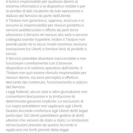
è l’unico responsabile per qualsiasi danno al
sistema informatico o al dispositivo mobile o per
la perdita di dati risultante da tale operazione o
dall’uso del Servizio da parte dell’Utente.
Il Titolare non garantisce, approva, assicura o si
assume la responsabilità per nessun prodotto o
servizio pubblicizzato o offerto da parti terze
attraverso il Servizio né nessun sito web o servizio
collegato tramite hyperlink. Inoltre il Titolare non
prende parte né in alcun modo monitora nessuna
transazione tra Utenti e fornitori terzi di prodotti o
servizi.
Il Servizio potrebbe diventare inaccessibile o non
funzionare correttamente con il browser,
dispositivo e/o sistema operativo dell’Utente. Il
Titolare non può essere ritenuto responsabile per
nessun danno, sia esso percepito o effettivo,
derivante dal contenuto, funzionamento o utilizzo
del Servizio.
Leggi federali, alcuni stati e altre giurisdizioni non
consentono l’esclusione e la limitazione di
determinate garanzie implicite. Le esclusioni di
cui sopra potrebbero non applicarsi agli Utenti.
Questo Accordo conferisce agli Utenti diritti legali
particolari. Gli Utenti potrebbero godere di diritti
ulteriori che variano da stato a stato. Le limitazioni
ed esclusioni previste da questo Accordo si
applicano nei limiti previsti dalla legge.