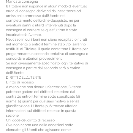
Mancata consegna
Il Titolare non risponde in alcun modo di eventuali
errori di consegna derivanti da inesattezze od
omissioni commesse dall’Utente nel
completamento dell’ordine d’acquisto, né per
eventuali danni o ritardi intervenuti dopo la
consegna al corriere se quest’ultimo è stato
incaricato dall’Utente.
Nel caso in cui i beni non siano recapitati o ritirati
nel momento o entro il termine stabilito, saranno
restituiti al Titolare, il quale contatterà l’Utente per
programmare un secondo tentativo di consegna o
concordare ulteriori provvedimenti.
Se non diversamente specificato, ogni tentativo di
consegna a partire dal secondo sarà a carico
dell’Utente.
DIRITTI DELL’UTENTE
Diritto di recesso
A meno che non ricorra un’eccezione, l’Utente
potrebbe godere del diritto di recedere dal
contratto entro il termine sotto specificato (di
norma 14 giorni) per qualsiasi motivo e senza
giustificazione. L’Utente può trovare ulteriori
informazioni sul diritto di recesso in questa
sezione.
Chi gode del diritto di recesso
Ove non ricorra una delle eccezioni sotto
elencate, gli Utenti che agiscono come