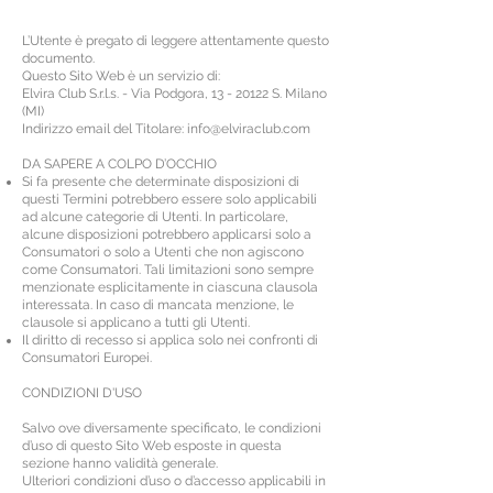
L’Utente è pregato di leggere attentamente questo
documento.
Questo Sito Web è un servizio di:
Elvira Club S.r.l.s. - Via Podgora,
13 - 20122
S. Milano
(MI)
Indirizzo email del Titolare:
info@elviraclub.com
DA SAPERE A COLPO D’OCCHIO
Si fa presente che determinate disposizioni di
questi Termini potrebbero essere solo applicabili
ad alcune categorie di Utenti. In particolare,
alcune disposizioni potrebbero applicarsi solo a
Consumatori o solo a Utenti che non agiscono
come Consumatori. Tali limitazioni sono sempre
menzionate esplicitamente in ciascuna clausola
interessata. In caso di mancata menzione, le
clausole si applicano a tutti gli Utenti.
Il diritto di recesso si applica solo nei confronti di
Consumatori Europei.
CONDIZIONI D'USO
Salvo ove diversamente specificato, le condizioni
d’uso di questo Sito Web esposte in questa
sezione hanno validità generale.
Ulteriori condizioni d’uso o d’accesso applicabili in