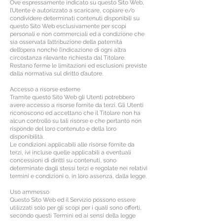
Ove espressamente indicato su questo Sito Web,
l’Utente è autorizzato a scaricare, copiare e/o
condividere determinati contenuti disponibili su
questo Sito Web esclusivamente per scopi
personali e non commerciali ed a condizione che
sia osservata l’attribuzione della paternità
dell’opera nonché l’indicazione di ogni altra
circostanza rilevante richiesta dal Titolare.
Restano ferme le limitazioni ed esclusioni previste
dalla normativa sul diritto d’autore.
Accesso a risorse esterne
Tramite questo Sito Web gli Utenti potrebbero
avere accesso a risorse fornite da terzi. Gli Utenti
riconoscono ed accettano che il Titolare non ha
alcun controllo su tali risorse e che pertanto non
risponde del loro contenuto e della loro
disponibilità.
Le condizioni applicabili alle risorse fornite da
terzi, ivi incluse quelle applicabili a eventuali
concessioni di diritti su contenuti, sono
determinate dagli stessi terzi e regolate nei relativi
termini e condizioni o, in loro assenza, dalla legge.
Uso ammesso
Questo Sito Web ed il Servizio possono essere
utilizzati solo per gli scopi per i quali sono offerti,
secondo questi Termini ed ai sensi della legge