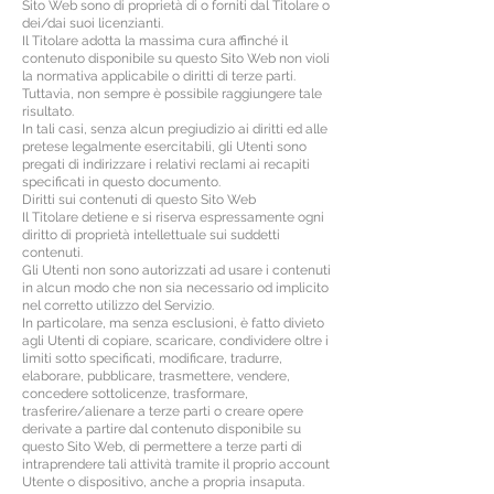
Sito Web sono di proprietà di o forniti dal Titolare o
dei/dai suoi licenzianti.
Il Titolare adotta la massima cura affinché il
contenuto disponibile su questo Sito Web non violi
la normativa applicabile o diritti di terze parti.
Tuttavia, non sempre è possibile raggiungere tale
risultato.
In tali casi, senza alcun pregiudizio ai diritti ed alle
pretese legalmente esercitabili, gli Utenti sono
pregati di indirizzare i relativi reclami ai recapiti
specificati in questo documento.
Diritti sui contenuti di questo Sito Web
Il Titolare detiene e si riserva espressamente ogni
diritto di proprietà intellettuale sui suddetti
contenuti.
Gli Utenti non sono autorizzati ad usare i contenuti
in alcun modo che non sia necessario od implicito
nel corretto utilizzo del Servizio.
In particolare, ma senza esclusioni, è fatto divieto
agli Utenti di copiare, scaricare, condividere oltre i
limiti sotto specificati, modificare, tradurre,
elaborare, pubblicare, trasmettere, vendere,
concedere sottolicenze, trasformare,
trasferire/alienare a terze parti o creare opere
derivate a partire dal contenuto disponibile su
questo Sito Web, di permettere a terze parti di
intraprendere tali attività tramite il proprio account
Utente o dispositivo, anche a propria insaputa.