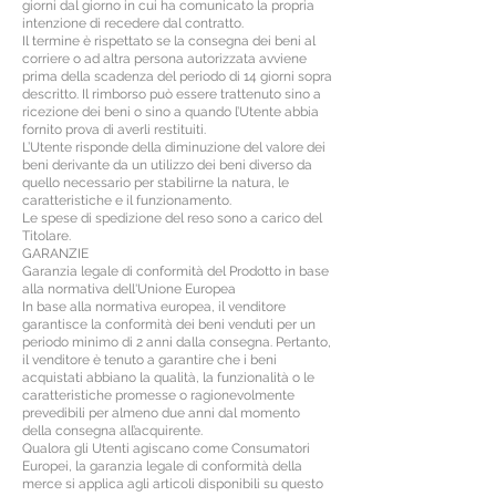
giorni dal giorno in cui ha comunicato la propria
intenzione di recedere dal contratto.
Il termine è rispettato se la consegna dei beni al
corriere o ad altra persona autorizzata avviene
prima della scadenza del periodo di 14 giorni sopra
descritto. Il rimborso può essere trattenuto sino a
ricezione dei beni o sino a quando l’Utente abbia
fornito prova di averli restituiti.
L’Utente risponde della diminuzione del valore dei
beni derivante da un utilizzo dei beni diverso da
quello necessario per stabilirne la natura, le
caratteristiche e il funzionamento.
Le spese di spedizione del reso sono a carico del
Titolare.
GARANZIE
Garanzia legale di conformità del Prodotto in base
alla normativa dell'Unione Europea
In base alla normativa europea, il venditore
garantisce la conformità dei beni venduti per un
periodo minimo di 2 anni dalla consegna. Pertanto,
il venditore è tenuto a garantire che i beni
acquistati abbiano la qualità, la funzionalità o le
caratteristiche promesse o ragionevolmente
prevedibili per almeno due anni dal momento
della consegna all’acquirente.
Qualora gli Utenti agiscano come Consumatori
Europei, la garanzia legale di conformità della
merce si applica agli articoli disponibili su questo