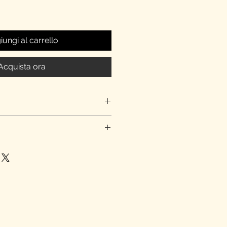
ungi al carrello
Acquista ora
co! L'ordine ti arriverà in tre giorni
eggiato o non è conforme a quanto
@elviraclub.com e ci impegneremo a
te e faremo del nostro meglio per
ne.