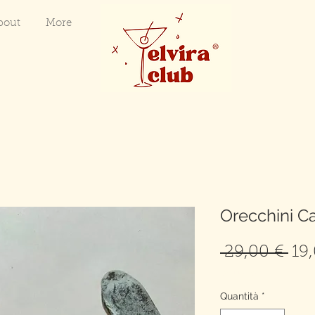
bout
More
Orecchini Ca
Pre
 29,00 € 
19
reg
spedizione gratuita
Quantità
*