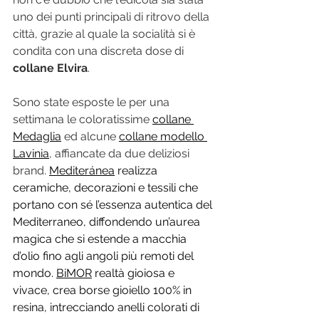
uno dei punti principali di ritrovo della 
città, grazie al quale la socialità si è 
condita con una discreta dose di 
collane Elvira
.
Sono state esposte le per una 
settimana le coloratissime 
collane 
Medaglia
 ed alcune 
collane modello 
Lavinia
, affiancate da due deliziosi 
brand. 
Mediteránea
realizza 
ceramiche, decorazioni e tessili che 
portano con sé l’essenza autentica del 
Mediterraneo, diffondendo un’aurea 
magica che si estende a macchia 
d’olio fino agli angoli più remoti del 
mondo. 
BiMOR
 realtà gioiosa e 
vivace, crea borse gioiello 100% in 
resina, intrecciando anelli colorati di 