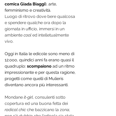
comica Giada Biaggi
)
, arte, 
femminismo e creatività.
Luogo di ritrovo dove bere qualcosa 
e spendere qualche ora dopo la 
giornata in ufficio, immersi in un 
ambiente 
cool
 ed intelletualmente 
vivo. 
Oggi in Italia le edicole sono meno di 
12.ooo
, quindici anni fa erano quasi il 
quadruplo: 
scompaiono
 ad un ritmo 
impressionante e per questa ragione, 
progetti come quelli di Mulieris 
diventano ancora più interessanti.
Mondane 
it-girl
, consulenti sotto 
copertura ed una buona fetta dei 
radical chic
 che bazzicano la zona; 
non c'è dubbio che l'edicola sia stata 