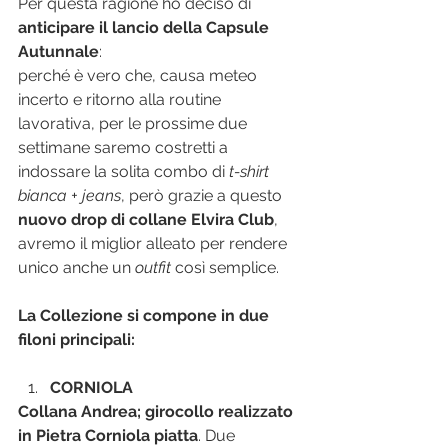
Per questa ragione ho deciso di 
anticipare il lancio della Capsule 
Autunnale
:
perché è vero che, causa meteo 
incerto e ritorno alla routine 
lavorativa, per le prossime due 
settimane saremo costretti a 
indossare la solita combo di 
t-shirt 
bianca + jeans
, però grazie a questo
nuovo drop di collane Elvira Club
, 
avremo il miglior alleato per rendere 
unico anche un 
outfit
 così semplice.
La Collezione si compone in due 
filoni principali:
CORNIOLA
Collana Andrea; girocollo realizzato 
in Pietra Corniola piatta
. Due 